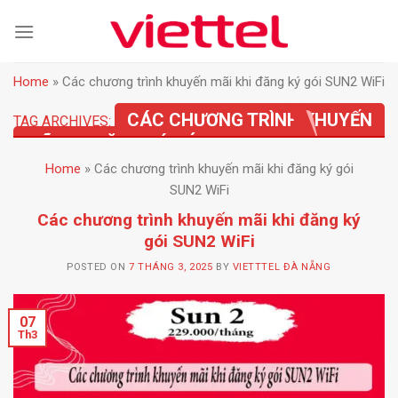
Skip
to
content
Home
»
Các chương trình khuyến mãi khi đăng ký gói SUN2 WiFi
CÁC CHƯƠNG TRÌNH KHUYẾN
TAG ARCHIVES:
MÃI KHI ĐĂNG KÝ GÓI SUN2 WIFI
Home
»
Các chương trình khuyến mãi khi đăng ký gói
SUN2 WiFi
Các chương trình khuyến mãi khi đăng ký
gói SUN2 WiFi
POSTED ON
7 THÁNG 3, 2025
BY
VIETTTEL ĐÀ NẴNG
07
Th3