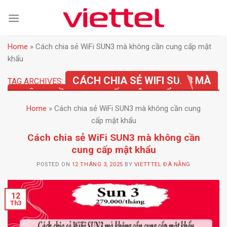
Skip
to
content
Home
»
Cách chia sẻ WiFi SUN3 mà không cần cung cấp mật
khẩu
CÁCH CHIA SẺ WIFI SUN3 MÀ
TAG ARCHIVES:
KHÔNG CẦN CUNG CẤP MẬT KHẨU
Home
»
Cách chia sẻ WiFi SUN3 mà không cần cung
cấp mật khẩu
Cách chia sẻ WiFi SUN3 mà không cần
cung cấp mật khẩu
POSTED ON
12 THÁNG 3, 2025
BY
VIETTTEL ĐÀ NẴNG
12
Th3