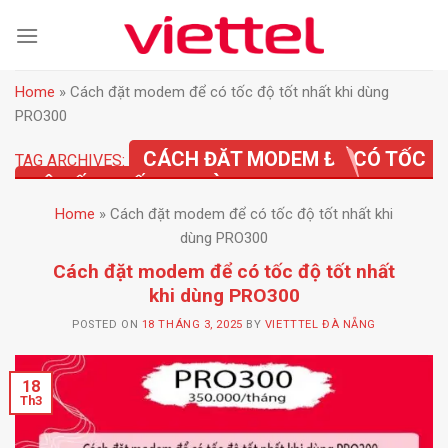
Skip
to
content
Home
»
Cách đặt modem để có tốc độ tốt nhất khi dùng
PRO300
CÁCH ĐẶT MODEM ĐỂ CÓ TỐC
TAG ARCHIVES:
ĐỘ TỐT NHẤT KHI DÙNG PRO300
Home
»
Cách đặt modem để có tốc độ tốt nhất khi
dùng PRO300
Cách đặt modem để có tốc độ tốt nhất
khi dùng PRO300
POSTED ON
18 THÁNG 3, 2025
BY
VIETTTEL ĐÀ NẴNG
18
Th3