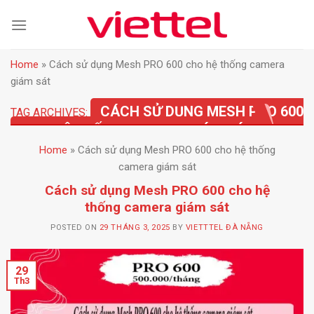
Skip
to
content
Home
»
Cách sử dụng Mesh PRO 600 cho hệ thống camera
giám sát
CÁCH SỬ DỤNG MESH PRO 600
TAG ARCHIVES:
CHO HỆ THỐNG CAMERA GIÁM SÁT
Home
»
Cách sử dụng Mesh PRO 600 cho hệ thống
camera giám sát
Cách sử dụng Mesh PRO 600 cho hệ
thống camera giám sát
POSTED ON
29 THÁNG 3, 2025
BY
VIETTTEL ĐÀ NẴNG
29
Th3