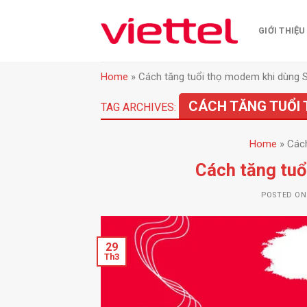
Skip
to
GIỚI THIỆU
content
Home
»
Cách tăng tuổi thọ modem khi dùng S
CÁCH TĂNG TUỔI 
TAG ARCHIVES:
Home
»
Cách
Cách tăng tuổ
POSTED O
29
Th3