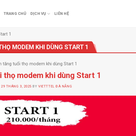
TRANG CHỦ
DỊCH VỤ
LIÊN HỆ
tart 1
THỌ MODEM KHI DÙNG START 1
 tăng tuổi thọ modem khi dùng Start 1
i thọ modem khi dùng Start 1
N
29 THÁNG 3, 2025
BY
VIETTTEL ĐÀ NẴNG