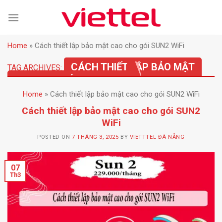
Skip
to
content
Home
»
Cách thiết lập bảo mật cao cho gói SUN2 WiFi
CÁCH THIẾT LẬP BẢO MẬT
TAG ARCHIVES:
CAO CHO GÓI SUN2 WIFI
Home
»
Cách thiết lập bảo mật cao cho gói SUN2 WiFi
Cách thiết lập bảo mật cao cho gói SUN2
WiFi
POSTED ON
7 THÁNG 3, 2025
BY
VIETTTEL ĐÀ NẴNG
07
Th3