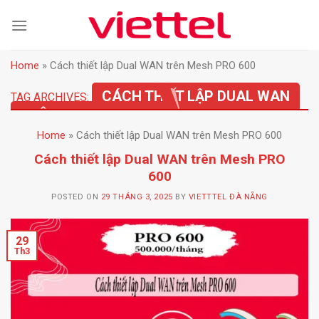
Skip
to
content
Home
»
Cách thiết lập Dual WAN trên Mesh PRO 600
CÁCH THIẾT LẬP DUAL WAN
TAG ARCHIVES:
TRÊN MESH PRO 600
Home
»
Cách thiết lập Dual WAN trên Mesh PRO 600
Cách thiết lập Dual WAN trên Mesh PRO
600
POSTED ON
29 THÁNG 3, 2025
BY
VIETTTEL ĐÀ NẴNG
29
Th3