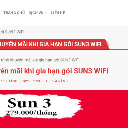
TRANG CHỦ
DỊCH VỤ
LIÊN HỆ
gói SUN3 WiFi
YẾN MÃI KHI GIA HẠN GÓI SUN3 WIFI
trình khuyến mãi khi gia hạn gói SUN3 WiFi
ến mãi khi gia hạn gói SUN3 WiFi
N
11 THÁNG 3, 2025
BY
VIETTTEL ĐÀ NẴNG