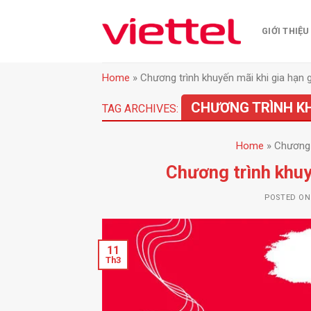
Skip
to
GIỚI THIỆU
content
Home
»
Chương trình khuyến mãi khi gia hạn 
CHƯƠNG TRÌNH KHU
TAG ARCHIVES:
Home
»
Chương 
Chương trình khuy
POSTED O
11
Th3