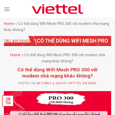
Skip
to
content
Home
»
Có thể dùng Wifi Mesh PRO 300 với modem nhà mạng
khác không?
CÓ THỂ DÙNG WIFI MESH PRO
TAG ARCHIVES:
300 VỚI MODEM NHÀ MẠNG KHÁC KHÔNG?
Home
»
Có thể dùng Wifi Mesh PRO 300 với modem nhà
mạng khác không?
Có thể dùng Wifi Mesh PRO 300 với
modem nhà mạng khác không?
POSTED ON
28 THÁNG 3, 2025
BY
VIETTTEL ĐÀ NẴNG
28
Th3