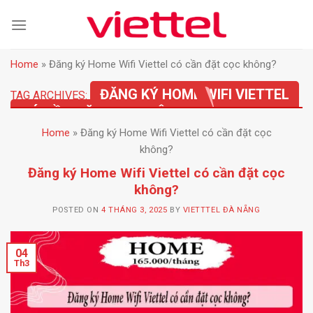
Skip
to
content
Home
»
Đăng ký Home Wifi Viettel có cần đặt cọc không?
ĐĂNG KÝ HOME WIFI VIETTEL
TAG ARCHIVES:
CÓ CẦN ĐẶT CỌC KHÔNG?
Home
»
Đăng ký Home Wifi Viettel có cần đặt cọc
không?
Đăng ký Home Wifi Viettel có cần đặt cọc
không?
POSTED ON
4 THÁNG 3, 2025
BY
VIETTTEL ĐÀ NẴNG
04
Th3