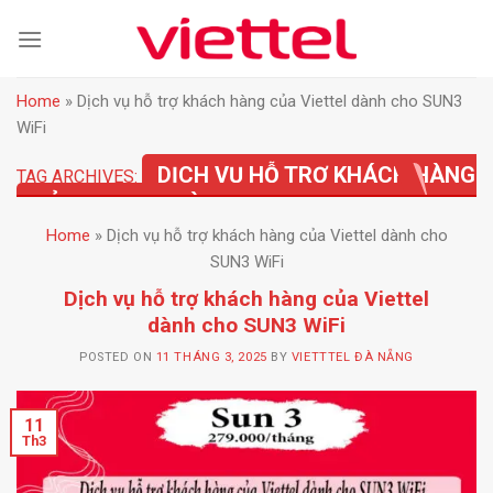
Skip
to
content
Home
»
Dịch vụ hỗ trợ khách hàng của Viettel dành cho SUN3
WiFi
DỊCH VỤ HỖ TRỢ KHÁCH HÀNG
TAG ARCHIVES:
CỦA VIETTEL DÀNH CHO SUN3 WIFI
Home
»
Dịch vụ hỗ trợ khách hàng của Viettel dành cho
SUN3 WiFi
Dịch vụ hỗ trợ khách hàng của Viettel
dành cho SUN3 WiFi
POSTED ON
11 THÁNG 3, 2025
BY
VIETTTEL ĐÀ NẴNG
11
Th3