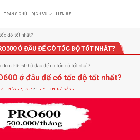
TRANG CHỦ
DỊCH VỤ
LIÊN HỆ
ốc độ tốt nhất?
RO600 Ở ĐÂU ĐỂ CÓ TỐC ĐỘ TỐT NHẤT?
modem PRO600 ở đâu để có tốc độ tốt nhất?
600 ở đâu để có tốc độ tốt nhất?
N
21 THÁNG 3, 2025
BY
VIETTTEL ĐÀ NẴNG