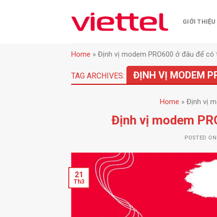
Skip
to
GIỚI THIỆU
content
Home
»
Định vị modem PRO600 ở đâu để có t
ĐỊNH VỊ MODEM P
TAG ARCHIVES:
Home
»
Định vị 
Định vị modem PRO
POSTED O
21
Th3