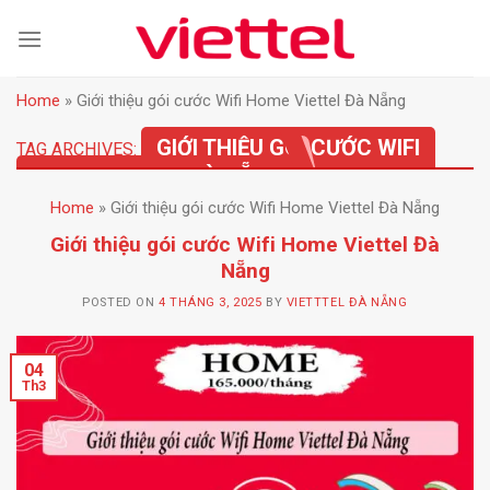
Skip
to
content
Home
»
Giới thiệu gói cước Wifi Home Viettel Đà Nẵng
GIỚI THIỆU GÓI CƯỚC WIFI
TAG ARCHIVES:
HOME VIETTEL ĐÀ NẴNG
Home
»
Giới thiệu gói cước Wifi Home Viettel Đà Nẵng
Giới thiệu gói cước Wifi Home Viettel Đà
Nẵng
POSTED ON
4 THÁNG 3, 2025
BY
VIETTTEL ĐÀ NẴNG
04
Th3