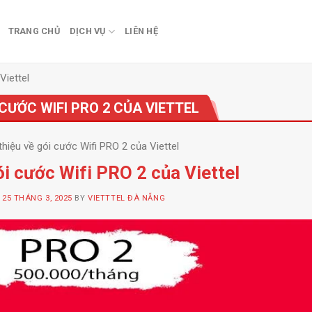
TRANG CHỦ
DỊCH VỤ
LIÊN HỆ
Viettel
I CƯỚC WIFI PRO 2 CỦA VIETTEL
 thiệu về gói cước Wifi PRO 2 của Viettel
ói cước Wifi PRO 2 của Viettel
N
25 THÁNG 3, 2025
BY
VIETTTEL ĐÀ NẴNG