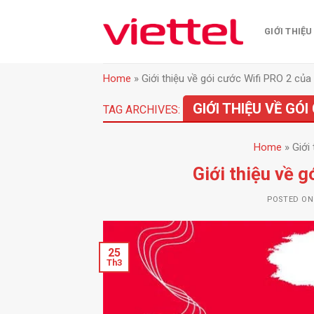
Skip
to
GIỚI THIỆU
content
Home
»
Giới thiệu về gói cước Wifi PRO 2 của 
GIỚI THIỆU VỀ GÓ
TAG ARCHIVES:
Home
»
Giới
Giới thiệu về g
POSTED O
25
Th3