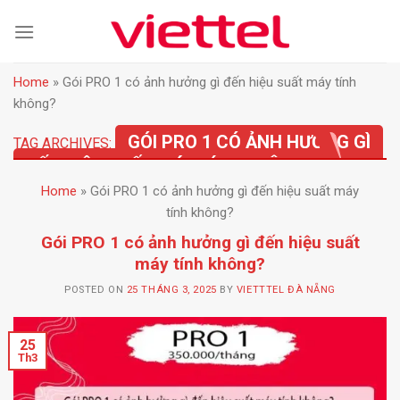
Skip
to
content
Home
»
Gói PRO 1 có ảnh hưởng gì đến hiệu suất máy tính
không?
GÓI PRO 1 CÓ ẢNH HƯỞNG GÌ
TAG ARCHIVES:
ĐẾN HIỆU SUẤT MÁY TÍNH KHÔNG?
Home
»
Gói PRO 1 có ảnh hưởng gì đến hiệu suất máy
tính không?
Gói PRO 1 có ảnh hưởng gì đến hiệu suất
máy tính không?
POSTED ON
25 THÁNG 3, 2025
BY
VIETTTEL ĐÀ NẴNG
25
Th3