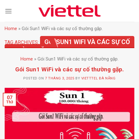
Skip
to
content
Home
»
Gói Sun1 WiFi và các sự cố thường gặp.
GÓI SUN1 WIFI VÀ CÁC SỰ CỐ
TAG ARCHIVES:
THƯỜNG GẶP.
Home
»
Gói Sun1 WiFi và các sự cố thường gặp.
Gói Sun1 WiFi và các sự cố thường gặp.
POSTED ON
7 THÁNG 3, 2025
BY
VIETTTEL ĐÀ NẴNG
07
Th3