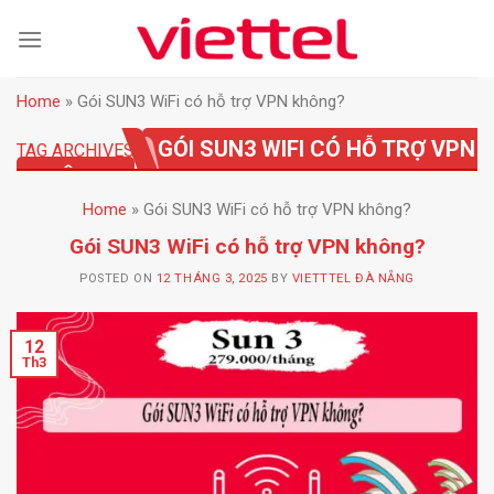
Skip
to
content
Home
»
Gói SUN3 WiFi có hỗ trợ VPN không?
GÓI SUN3 WIFI CÓ HỖ TRỢ VPN
TAG ARCHIVES:
KHÔNG?
Home
»
Gói SUN3 WiFi có hỗ trợ VPN không?
Gói SUN3 WiFi có hỗ trợ VPN không?
POSTED ON
12 THÁNG 3, 2025
BY
VIETTTEL ĐÀ NẴNG
12
Th3