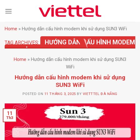
Skip
to
content
Home
»
Hướng dẫn cấu hình modem khi sử dụng SUN3 WiFi
HƯỚNG DẪN CẤU HÌNH MODEM
TAG ARCHIVES:
KHI SỬ DỤNG SUN3 WIFI
Home
»
Hướng dẫn cấu hình modem khi sử dụng SUN3
WiFi
Hướng dẫn cấu hình modem khi sử dụng
SUN3 WiFi
POSTED ON
11 THÁNG 3, 2025
BY
VIETTTEL ĐÀ NẴNG
11
Th3