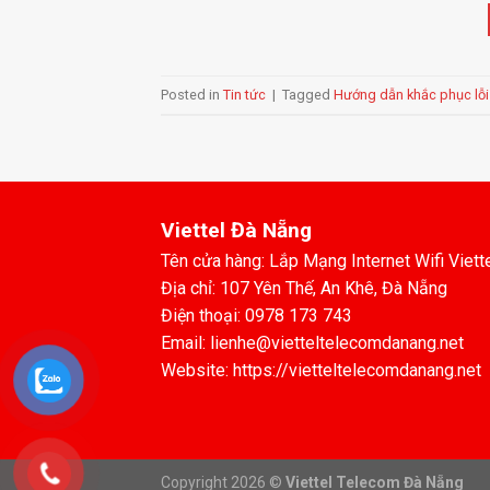
Posted in
Tin tức
|
Tagged
Hướng dẫn khắc phục lỗi 
Viettel Đà Nẵng
Tên cửa hàng: Lắp Mạng Internet Wifi Viett
Địa chỉ: 107 Yên Thế, An Khê, Đà Nẵng
Điện thoại: 0978 173 743
Email: lienhe@vietteltelecomdanang.net
Website: https://vietteltelecomdanang.net
Copyright 2026 ©
Viettel Telecom Đà Nẵng