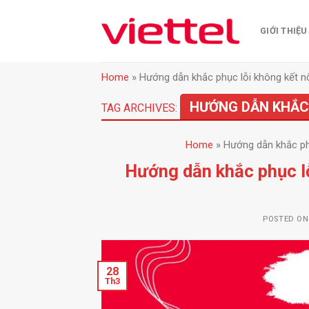
Skip
to
GIỚI THIỆU
content
Home
»
Hướng dẫn khắc phục lỗi không kết nố
HƯỚNG DẪN KHẮC 
TAG ARCHIVES:
Home
»
Hướng dẫn khắc phụ
Hướng dẫn khắc phục lỗ
POSTED O
28
Th3