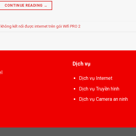
CONTINUE READING
→
không kết nối được internet trên gói Wifi PRO 2
Dịch vụ
el
Dịch vụ Internet
Dịch vụ Truyền hình
Dịch vụ Camera an ninh