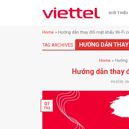
Skip
to
GIỚI THIỆU
content
Home
»
Hướng dẫn thay đổi mật khẩu Wi-Fi c
HƯỚNG DẪN THAY 
TAG ARCHIVES:
Home
»
Hướng d
Hướng dẫn thay đ
POSTED O
07
Th3