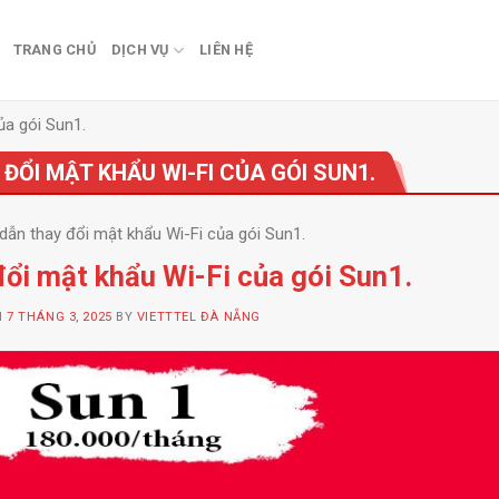
TRANG CHỦ
DỊCH VỤ
LIÊN HỆ
ủa gói Sun1.
ĐỔI MẬT KHẨU WI-FI CỦA GÓI SUN1.
ẫn thay đổi mật khẩu Wi-Fi của gói Sun1.
ổi mật khẩu Wi-Fi của gói Sun1.
N
7 THÁNG 3, 2025
BY
VIETTTEL ĐÀ NẴNG