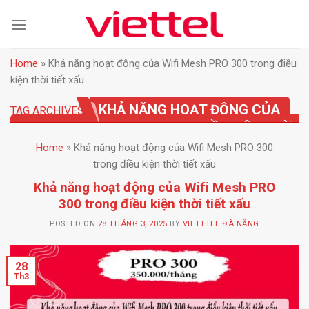
Skip
to
content
Home
»
Khả năng hoạt động của Wifi Mesh PRO 300 trong điều
kiện thời tiết xấu
KHẢ NĂNG HOẠT ĐỘNG CỦA
TAG ARCHIVES:
WIFI MESH PRO 300 TRONG ĐIỀU KIỆN THỜI
TIẾT XẤU
Home
»
Khả năng hoạt động của Wifi Mesh PRO 300
trong điều kiện thời tiết xấu
Khả năng hoạt động của Wifi Mesh PRO
300 trong điều kiện thời tiết xấu
POSTED ON
28 THÁNG 3, 2025
BY
VIETTTEL ĐÀ NẴNG
28
Th3