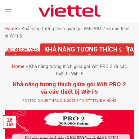
Skip
to
content
Home
»
Khả năng tương thích giữa gói Wifi PRO 2 và các thiết
bị WiFi 5
KHẢ NĂNG TƯƠNG THÍCH GIỮA
TAG ARCHIVES:
GÓI WIFI PRO 2 VÀ CÁC THIẾT BỊ WIFI 5
Home
»
Khả năng tương thích giữa gói Wifi PRO 2 và các
thiết bị WiFi 5
Khả năng tương thích giữa gói Wifi PRO 2
và các thiết bị WiFi 5
POSTED ON
28 THÁNG 3, 2025
BY
VIETTTEL ĐÀ NẴNG
28
Th3