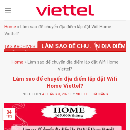
Skip
to
content
Home
»
Làm sao để chuyển địa điểm lắp đặt Wifi Home
Viettel?
LÀM SAO ĐỂ CHUYỂN ĐỊA ĐIỂM
TAG ARCHIVES:
LẮP ĐẶT WIFI HOME VIETTEL?
Home
»
Làm sao để chuyển địa điểm lắp đặt Wifi Home
Viettel?
Làm sao để chuyển địa điểm lắp đặt Wifi
Home Viettel?
POSTED ON
4 THÁNG 3, 2025
BY
VIETTTEL ĐÀ NẴNG
04
Th3