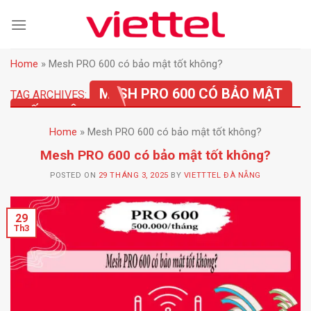
Skip
to
content
Home
»
Mesh PRO 600 có bảo mật tốt không?
MESH PRO 600 CÓ BẢO MẬT
TAG ARCHIVES:
TỐT KHÔNG?
Home
»
Mesh PRO 600 có bảo mật tốt không?
Mesh PRO 600 có bảo mật tốt không?
POSTED ON
29 THÁNG 3, 2025
BY
VIETTTEL ĐÀ NẴNG
29
Th3