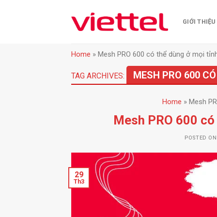
Skip
to
GIỚI THIỆU
content
Home
»
Mesh PRO 600 có thể dùng ở mọi tỉn
MESH PRO 600 CÓ
TAG ARCHIVES:
Home
»
Mesh PRO
Mesh PRO 600 có t
POSTED O
29
Th3