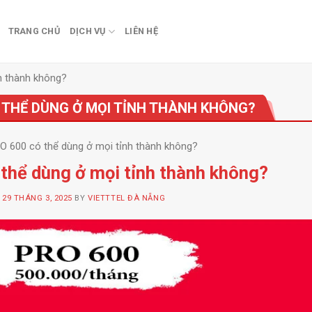
TRANG CHỦ
DỊCH VỤ
LIÊN HỆ
h thành không?
 THỂ DÙNG Ở MỌI TỈNH THÀNH KHÔNG?
 600 có thể dùng ở mọi tỉnh thành không?
hể dùng ở mọi tỉnh thành không?
N
29 THÁNG 3, 2025
BY
VIETTTEL ĐÀ NẴNG