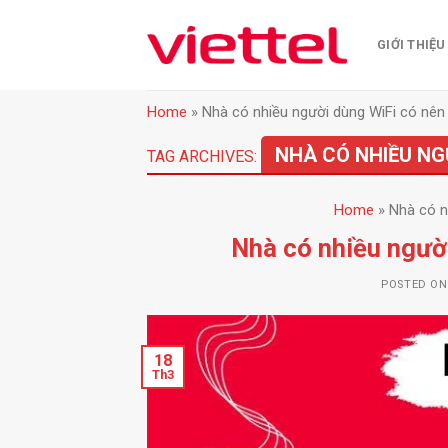
Skip
to
GIỚI THIỆU
content
Home
»
Nhà có nhiều người dùng WiFi có nê
NHÀ CÓ NHIỀU NG
TAG ARCHIVES:
Home
»
Nhà có n
Nhà có nhiều ngườ
POSTED O
18
Th3