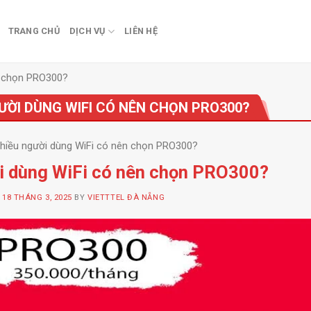
TRANG CHỦ
DỊCH VỤ
LIÊN HỆ
n chọn PRO300?
ƯỜI DÙNG WIFI CÓ NÊN CHỌN PRO300?
hiều người dùng WiFi có nên chọn PRO300?
i dùng WiFi có nên chọn PRO300?
N
18 THÁNG 3, 2025
BY
VIETTTEL ĐÀ NẴNG