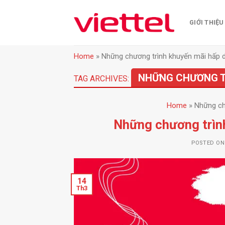
Skip
to
GIỚI THIỆU
content
Home
»
Những chương trình khuyến mãi hấp
NHỮNG CHƯƠNG T
TAG ARCHIVES:
Home
»
Những ch
Những chương trìn
POSTED O
14
Th3