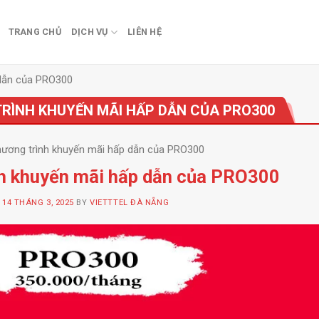
TRANG CHỦ
DỊCH VỤ
LIÊN HỆ
 dẫn của PRO300
RÌNH KHUYẾN MÃI HẤP DẪN CỦA PRO300
ương trình khuyến mãi hấp dẫn của PRO300
h khuyến mãi hấp dẫn của PRO300
N
14 THÁNG 3, 2025
BY
VIETTTEL ĐÀ NẴNG