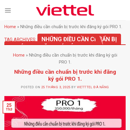
Skip
to
content
Home
»
Những điều cần chuẩn bị trước khi đăng ký gói PRO 1.
NHỮNG ĐIỀU CẦN CHUẨN BỊ
TAG ARCHIVES:
TRƯỚC KHI ĐĂNG KÝ GÓI PRO 1.
Home
»
Những điều cần chuẩn bị trước khi đăng ký gói
PRO 1.
Những điều cần chuẩn bị trước khi đăng
ký gói PRO 1.
POSTED ON
25 THÁNG 3, 2025
BY
VIETTTEL ĐÀ NẴNG
25
Th3