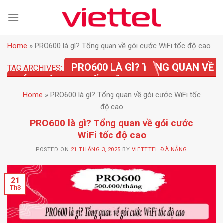
Skip
to
content
Home
»
PRO600 là gì? Tổng quan về gói cước WiFi tốc độ cao
PRO600 LÀ GÌ? TỔNG QUAN VỀ
TAG ARCHIVES:
GÓI CƯỚC WIFI TỐC ĐỘ CAO
Home
»
PRO600 là gì? Tổng quan về gói cước WiFi tốc
độ cao
PRO600 là gì? Tổng quan về gói cước
WiFi tốc độ cao
POSTED ON
21 THÁNG 3, 2025
BY
VIETTTEL ĐÀ NẴNG
21
Th3