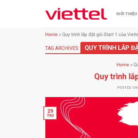
Skip
to
GIỚI THIỆU
content
Home
»
Quy trình lắp đặt gói Start 1 của Viett
QUY TRÌNH LẮP ĐẶ
TAG ARCHIVES:
Home
»
Qu
Quy trình lắ
POSTED O
29
Th3