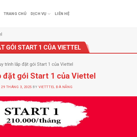
TRANG CHỦ
DỊCH VỤ
LIÊN HỆ
el
T GÓI START 1 CỦA VIETTEL
y trình lắp đặt gói Start 1 của Viettel
p đặt gói Start 1 của Viettel
N
29 THÁNG 3, 2025
BY
VIETTTEL ĐÀ NẴNG