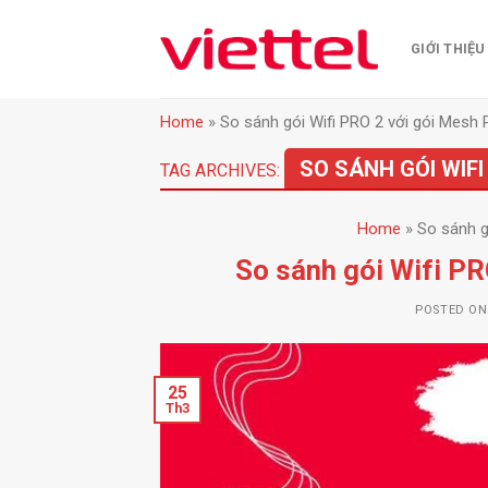
Skip
to
GIỚI THIỆU
content
Home
»
So sánh gói Wifi PRO 2 với gói Mesh 
SO SÁNH GÓI WIFI
TAG ARCHIVES:
Home
»
So sánh g
So sánh gói Wifi PR
POSTED O
25
Th3