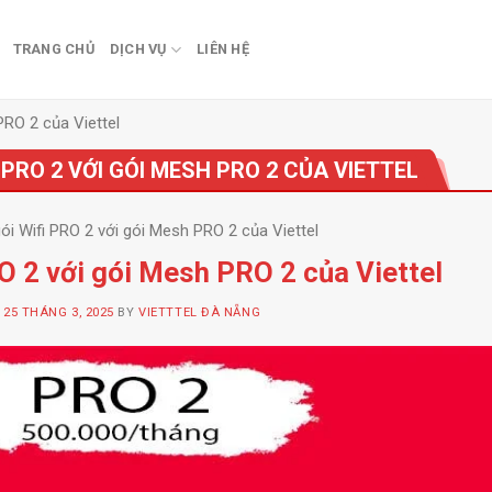
TRANG CHỦ
DỊCH VỤ
LIÊN HỆ
PRO 2 của Viettel
 PRO 2 VỚI GÓI MESH PRO 2 CỦA VIETTEL
ói Wifi PRO 2 với gói Mesh PRO 2 của Viettel
O 2 với gói Mesh PRO 2 của Viettel
N
25 THÁNG 3, 2025
BY
VIETTTEL ĐÀ NẴNG