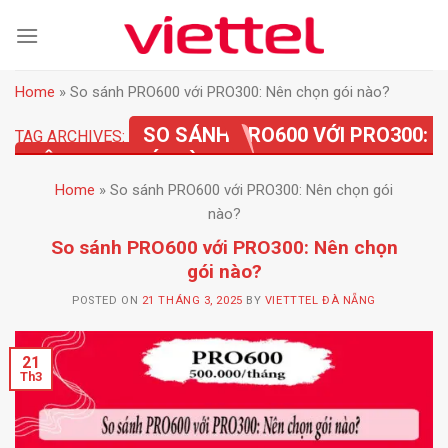
Skip
to
content
Home
»
So sánh PRO600 với PRO300: Nên chọn gói nào?
SO SÁNH PRO600 VỚI PRO300:
TAG ARCHIVES:
NÊN CHỌN GÓI NÀO?
Home
»
So sánh PRO600 với PRO300: Nên chọn gói
nào?
So sánh PRO600 với PRO300: Nên chọn
gói nào?
POSTED ON
21 THÁNG 3, 2025
BY
VIETTTEL ĐÀ NẴNG
21
Th3