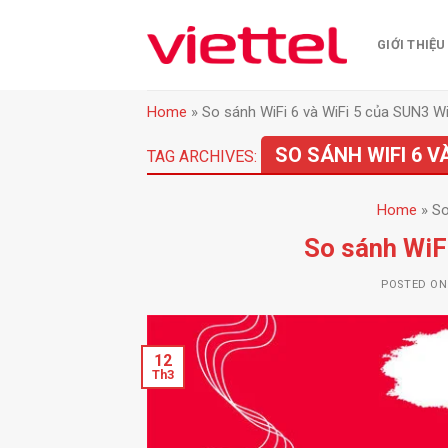
Skip
to
GIỚI THIỆU
content
Home
»
So sánh WiFi 6 và WiFi 5 của SUN3 Wi
SO SÁNH WIFI 6 VÀ
TAG ARCHIVES:
Home
»
So
So sánh WiF
POSTED O
12
Th3