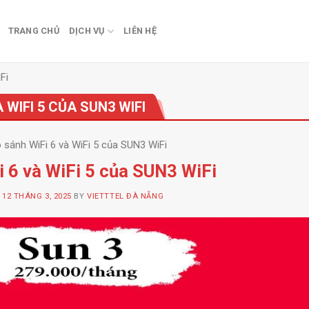
TRANG CHỦ
DỊCH VỤ
LIÊN HỆ
Fi
 WIFI 5 CỦA SUN3 WIFI
 sánh WiFi 6 và WiFi 5 của SUN3 WiFi
i 6 và WiFi 5 của SUN3 WiFi
N
12 THÁNG 3, 2025
BY
VIETTTEL ĐÀ NẴNG