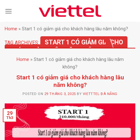
Skip
to
content
Home
»
Start 1 có giảm giá cho khách hàng lâu năm không?
START 1 CÓ GIẢM GIÁ CHO
TAG ARCHIVES:
KHÁCH HÀNG LÂU NĂM KHÔNG?
Home
»
Start 1 có giảm giá cho khách hàng lâu năm
không?
Start 1 có giảm giá cho khách hàng lâu
năm không?
POSTED ON
29 THÁNG 3, 2025
BY
VIETTTEL ĐÀ NẴNG
29
Th3