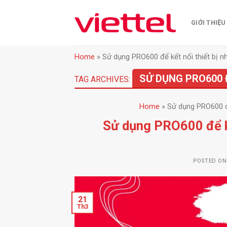
Skip
to
GIỚI THIỆU
content
Home
»
Sử dụng PRO600 để kết nối thiết bị 
SỬ DỤNG PRO600 
TAG ARCHIVES:
Home
»
Sử dụng PRO600 để
Sử dụng PRO600 để kế
POSTED O
21
Th3