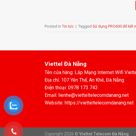
Posted in
Tin tức
|
Tagged
Sử dụng PRO600 để kết nố
Viettel Đà Nẵng
Tên cửa hàng: Lắp Mạng Internet Wifi Viett
Địa chỉ: 107 Yên Thế, An Khê, Đà Nẵng
Điện thoại: 0978 173 743
Email: lienhe@vietteltelecomdanang.net
Website: https://vietteltelecomdanang.net
Copyright 2026 ©
Viettel Telecom Đà Nẵng