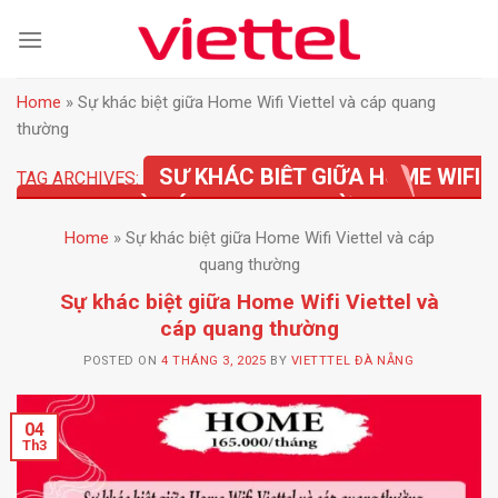
Skip
to
content
Home
»
Sự khác biệt giữa Home Wifi Viettel và cáp quang
thường
SỰ KHÁC BIỆT GIỮA HOME WIFI
TAG ARCHIVES:
VIETTEL VÀ CÁP QUANG THƯỜNG
Home
»
Sự khác biệt giữa Home Wifi Viettel và cáp
quang thường
Sự khác biệt giữa Home Wifi Viettel và
cáp quang thường
POSTED ON
4 THÁNG 3, 2025
BY
VIETTTEL ĐÀ NẴNG
04
Th3