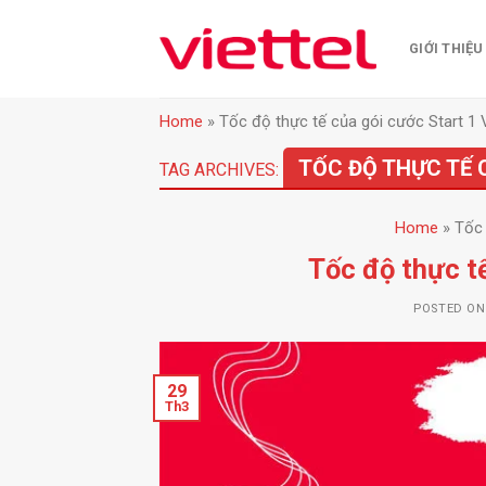
Skip
to
GIỚI THIỆU
content
Home
»
Tốc độ thực tế của gói cước Start 1 V
TỐC ĐỘ THỰC TẾ 
TAG ARCHIVES:
Home
»
Tốc 
Tốc độ thực tế
POSTED O
29
Th3