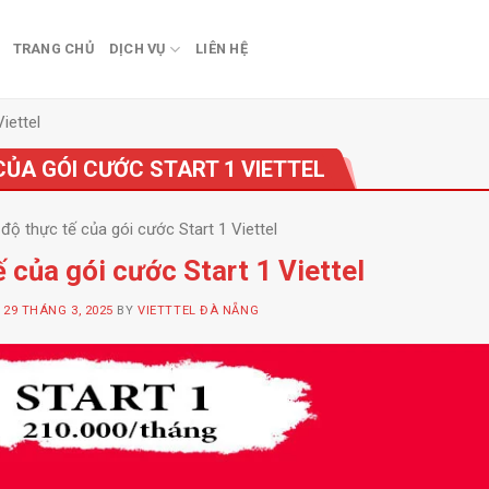
TRANG CHỦ
DỊCH VỤ
LIÊN HỆ
iettel
CỦA GÓI CƯỚC START 1 VIETTEL
độ thực tế của gói cước Start 1 Viettel
 của gói cước Start 1 Viettel
N
29 THÁNG 3, 2025
BY
VIETTTEL ĐÀ NẴNG