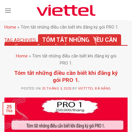
Skip
to
content
Home
»
Tóm tắt những điều cần biết khi đăng ký gói PRO 1.
TÓM TẮT NHỮNG ĐIỀU CẦN
TAG ARCHIVES:
BIẾT KHI ĐĂNG KÝ GÓI PRO 1.
Home
»
Tóm tắt những điều cần biết khi đăng ký gói
PRO 1.
Tóm tắt những điều cần biết khi đăng ký
gói PRO 1.
POSTED ON
25 THÁNG 3, 2025
BY
VIETTTEL ĐÀ NẴNG
25
Th3