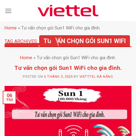
Skip
to
content
Home
»
Tư vấn chọn gói Sun1 WiFi cho gia đình.
TƯ VẤN CHỌN GÓI SUN1 WIFI
TAG ARCHIVES:
CHO GIA ĐÌNH.
Home
»
Tư vấn chọn gói Sun1 WiFi cho gia đình.
Tư vấn chọn gói Sun1 WiFi cho gia đình.
POSTED ON
6 THÁNG 3, 2025
BY
VIETTTEL ĐÀ NẴNG
06
Th3