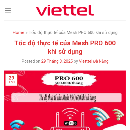
Skip
to
content
Home
»
Tốc độ thực tế của Mesh PRO 600 khi sử dụng
Tốc độ thực tế của Mesh PRO 600
khi sử dụng
Posted on
29 Tháng 3, 2025
by
Vietttel Đà Nẵng
29
Th3