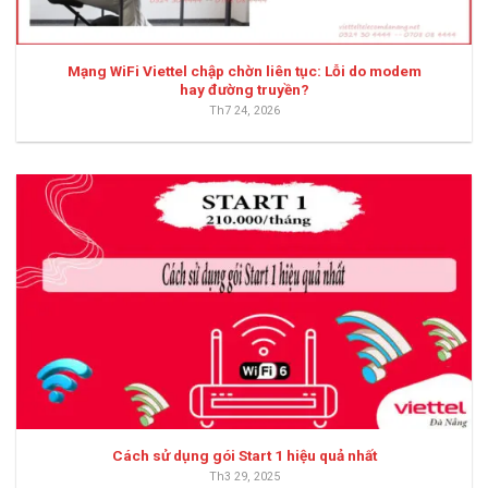
Mạng WiFi Viettel chập chờn liên tục: Lỗi do modem
hay đường truyền?
Th7 24, 2026
Cách sử dụng gói Start 1 hiệu quả nhất
Th3 29, 2025