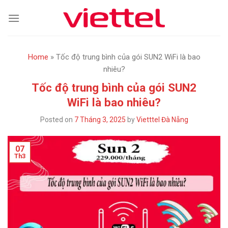
Skip
to
content
Home
»
Tốc độ trung bình của gói SUN2 WiFi là bao
nhiêu?
Tốc độ trung bình của gói SUN2
WiFi là bao nhiêu?
Posted on
7 Tháng 3, 2025
by
Vietttel Đà Nẵng
07
Th3