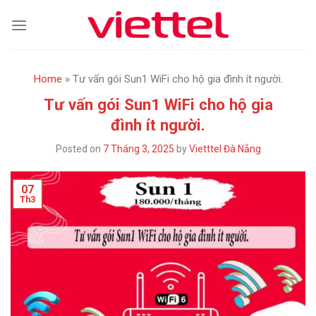
Skip
to
content
Home
»
Tư vấn gói Sun1 WiFi cho hộ gia đình ít người.
Tư vấn gói Sun1 WiFi cho hộ gia
đình ít người.
Posted on
7 Tháng 3, 2025
by
Vietttel Đà Nẵng
07
Th3