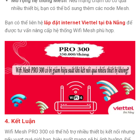
Mở rộng hệ thống Mesh
: Nếu mạng chậm do có quá
nhiều thiết bị, bạn có thể bổ sung thêm các node Mesh.
Bạn có thể liên hệ
lắp đặt internet Viettel tại Đà Nẵng
để
được tư vấn nâng cấp hệ thống Wifi Mesh phù hợp.
4. Kết Luận
Wifi Mesh PRO 300 có thể hỗ trợ nhiều thiết bị kết nối nhưng
nếu vượt quá giới hạn, hiệu suất mạng sẽ bị ảnh hưởng. Để