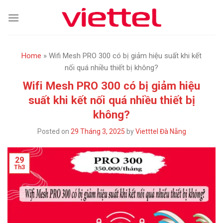
Skip
to
content
Home
»
Wifi Mesh PRO 300 có bị giảm hiệu suất khi kết
nối quá nhiều thiết bị không?
Wifi Mesh PRO 300 có bị giảm hiệu
suất khi kết nối quá nhiều thiết bị
không?
Posted on
29 Tháng 3, 2025
by
Vietttel Đà Nẵng
29
Th3