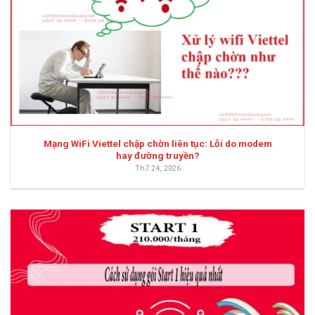
Mạng WiFi Viettel chập chờn liên tục: Lỗi do modem
hay đường truyền?
Th7 24, 2026