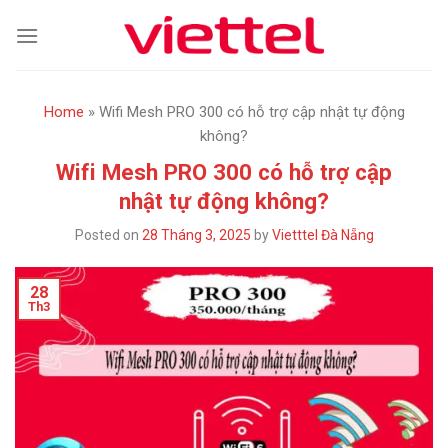
Skip
to
content
Home
»
Wifi Mesh PRO 300 có hỗ trợ cập nhật tự động
không?
Wifi Mesh PRO 300 có hỗ trợ cập
nhật tự động không?
Posted on
28 Tháng 3, 2025
by
Vietttel Đà Nẵng
28
Th3