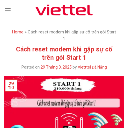
Skip
to
content
Home
»
Cách reset modem khi gặp sự cố trên gói Start
1
Cách reset modem khi gặp sự cố
trên gói Start 1
Posted on
29 Tháng 3, 2025
by
Vietttel Đà Nẵng
29
Th3