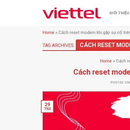
Skip
to
GIỚI THIỆU
content
Home
»
Cách reset modem khi gặp sự cố trên 
CÁCH RESET MODE
TAG ARCHIVES:
Home
»
Cách r
Cách reset modem
POSTED O
29
Th3