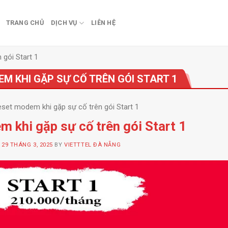
TRANG CHỦ
DỊCH VỤ
LIÊN HỆ
gói Start 1
M KHI GẶP SỰ CỐ TRÊN GÓI START 1
eset modem khi gặp sự cố trên gói Start 1
 khi gặp sự cố trên gói Start 1
N
29 THÁNG 3, 2025
BY
VIETTTEL ĐÀ NẴNG