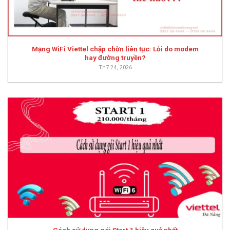
Mạng WiFi Viettel chập chờn liên tục: Lỗi do modem
hay đường truyền?
Th7 24, 2026
Cách sử dụng gói Start 1 hiệu quả nhất