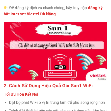
Để đăng ký dịch vụ nhanh chóng, hãy truy cập
đăng ký
bắt internet Viettel Đà Nẵng
.
2. Cách Sử Dụng Hiệu Quả Gói Sun1 WiFi
Tối Ưu Hóa Kết Nối
Đặt bộ phát WiFi ở vị trí trung tâm để phủ sóng rộng hơn.
Tránh đặt thiết bị gần các vật cản như tường dày, kim loại