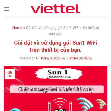
Skip
to
content
Home
»
Cài đặt và sử dụng gói Sun1 WiFi trên thiết bị
của bạn.
Cài đặt và sử dụng gói Sun1 WiFi
trên thiết bị của bạn.
Posted on
6 Tháng 3, 2025
by
Vietttel Đà Nẵng
06
Th3