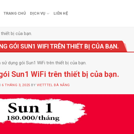
TRANG CHỦ
DỊCH VỤ
LIÊN HỆ
thiết bị của bạn.
NG GÓI SUN1 WIFI TRÊN THIẾT BỊ CỦA BẠN.
à sử dụng gói Sun1 WiFi trên thiết bị của bạn.
gói Sun1 WiFi trên thiết bị của bạn.
N
6 THÁNG 3, 2025
BY
VIETTTEL ĐÀ NẴNG