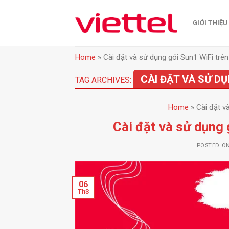
Skip
to
GIỚI THIỆU
content
Home
»
Cài đặt và sử dụng gói Sun1 WiFi trên 
CÀI ĐẶT VÀ SỬ DỤ
TAG ARCHIVES:
Home
»
Cài đặt v
Cài đặt và sử dụng 
POSTED O
06
Th3