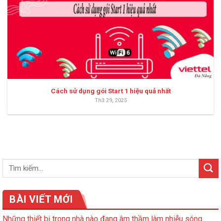
Cách sử dụng gói Start 1 hiệu quả nhất
Th3 29, 2025
BÀI VIẾT MỚI
Những thiết bị trong nhà nào đang âm thầm làm nhiễu sóng