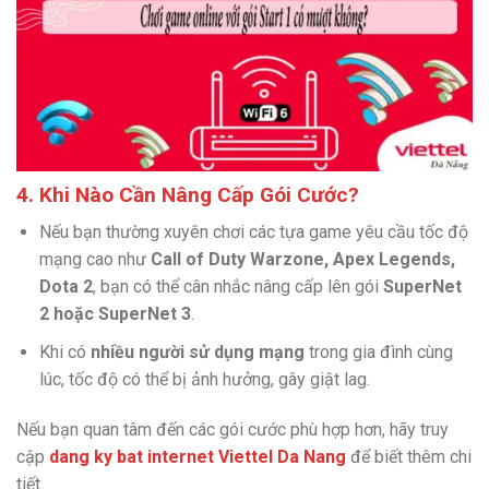
4. Khi Nào Cần Nâng Cấp Gói Cước?
Nếu bạn thường xuyên chơi các tựa game yêu cầu tốc độ
mạng cao như
Call of Duty Warzone, Apex Legends,
Dota 2
, bạn có thể cân nhắc nâng cấp lên gói
SuperNet
2 hoặc SuperNet 3
.
Khi có
nhiều người sử dụng mạng
trong gia đình cùng
lúc, tốc độ có thể bị ảnh hưởng, gây giật lag.
Nếu bạn quan tâm đến các gói cước phù hợp hơn, hãy truy
cập
dang ky bat internet Viettel Da Nang
để biết thêm chi
tiết.