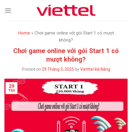
Skip
to
content
Home
»
Chơi game online với gói Start 1 có mượt
không?
Chơi game online với gói Start 1 có
mượt không?
Posted on
29 Tháng 3, 2025
by
Vietttel Đà Nẵng
29
Th3