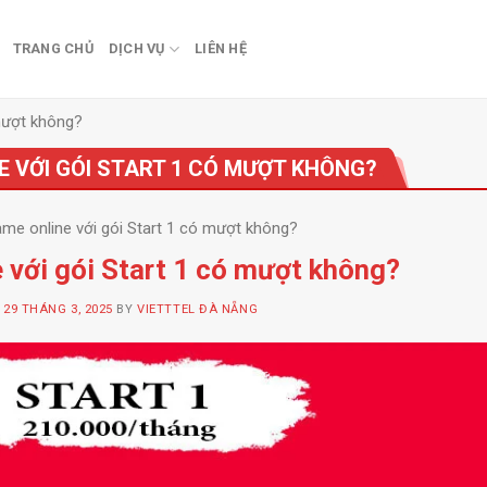
TRANG CHỦ
DỊCH VỤ
LIÊN HỆ
 mượt không?
E VỚI GÓI START 1 CÓ MƯỢT KHÔNG?
me online với gói Start 1 có mượt không?
 với gói Start 1 có mượt không?
N
29 THÁNG 3, 2025
BY
VIETTTEL ĐÀ NẴNG