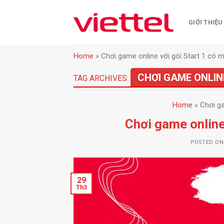
Skip
to
GIỚI THIỆU
content
Home
»
Chơi game online với gói Start 1 có
CHƠI GAME ONLIN
TAG ARCHIVES:
Home
»
Chơi ga
Chơi game online
POSTED O
29
Th3